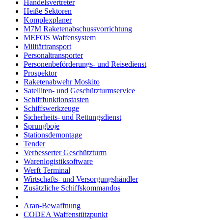
Handelsvertreter
Heiße Sektoren
Komplexplaner
M7M Raketenabschussvorrichtung
MEFOS Waffensystem
Militärtransport
Personaltransporter
Personenbeförderungs- und Reisedienst
Prospektor
Raketenabwehr Moskito
Satelliten- und Geschützturmservice
Schifffunktionstasten
Schiffswerkzeuge
Sicherheits- und Rettungsdienst
Sprungboje
Stationsdemontage
Tender
Verbesserter Geschützturm
Warenlogistiksoftware
Werft Terminal
Wirtschafts- und Versorgungshändler
Zusätzliche Schiffskommandos
Aran-Bewaffnung
CODEA Waffenstützpunkt