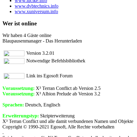
www.lucike.info
www.dvbtechnics.info
www.xuniversum.info
Wer ist online
Wir haben 4 Gäste online
Blaupausenmanager - Das Herunterladen
Version 3.2.01
Notwendige Befehlsbibliothek
Link ins Egosoft Forum
Voraussetzung:
X³ Terran Conflict ab Version 2.5
Voraussetzung:
X³ Albion Prelude ab Version 3.2
Sprachen:
Deutsch, Englisch
Erweiterungstyp:
Skripterweiterung
X³ Terran Conflict und alle damit verbundenen Namen und Objekte
Copyright © 1990-2021 Egosoft, Alle Rechte vorbehalten
.