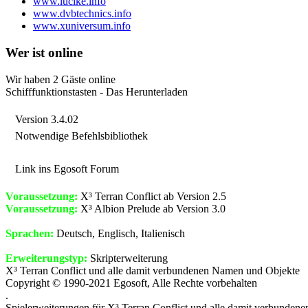
www.lucike.info
www.dvbtechnics.info
www.xuniversum.info
Wer ist online
Wir haben 2 Gäste online
Schifffunktionstasten - Das Herunterladen
Version 3.4.02
Notwendige Befehlsbibliothek
Link ins Egosoft Forum
Voraussetzung:
X³ Terran Conflict ab Version 2.5
Voraussetzung:
X³ Albion Prelude ab Version 3.0
Sprachen:
Deutsch, Englisch, Italienisch
Erweiterungstyp:
Skripterweiterung
X³ Terran Conflict und alle damit verbundenen Namen und Objekte
Copyright © 1990-2021 Egosoft, Alle Rechte vorbehalten
.
Spielerweiterungen für X³ Terran Conflict und alle damit verbunde