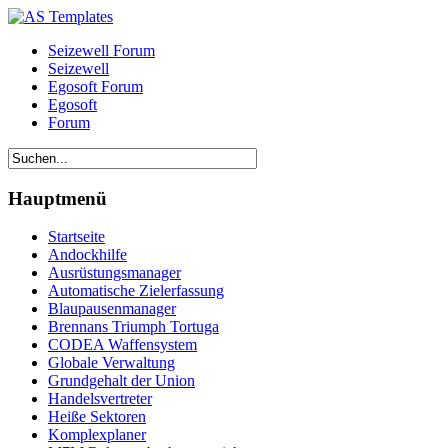
Seizewell Forum
Seizewell
Egosoft Forum
Egosoft
Forum
Hauptmenü
Startseite
Andockhilfe
Ausrüstungsmanager
Automatische Zielerfassung
Blaupausenmanager
Brennans Triumph Tortuga
CODEA Waffensystem
Globale Verwaltung
Grundgehalt der Union
Handelsvertreter
Heiße Sektoren
Komplexplaner