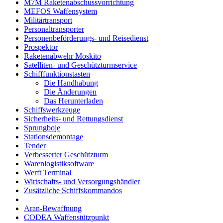
M7M Raketenabschussvorrichtung
MEFOS Waffensystem
Militärtransport
Personaltransporter
Personenbeförderungs- und Reisedienst
Prospektor
Raketenabwehr Moskito
Satelliten- und Geschützturmservice
Schifffunktionstasten
Die Handhabung
Die Änderungen
Das Herunterladen
Schiffswerkzeuge
Sicherheits- und Rettungsdienst
Sprungboje
Stationsdemontage
Tender
Verbesserter Geschützturm
Warenlogistiksoftware
Werft Terminal
Wirtschafts- und Versorgungshändler
Zusätzliche Schiffskommandos
Aran-Bewaffnung
CODEA Waffenstützpunkt