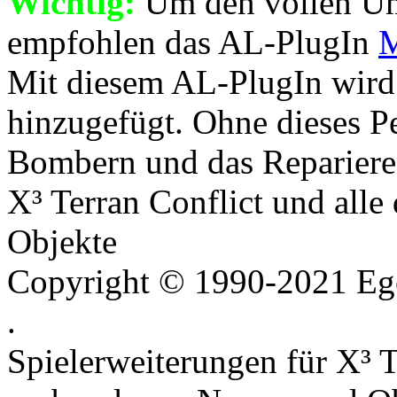
Wichtig:
Um den vollen Um
empfohlen das AL-PlugIn
M
Mit diesem AL-PlugIn wird 
hinzugefügt. Ohne dieses Pe
Bombern und das Reparieren
X³ Terran Conflict und all
Objekte
Copyright © 1990-2021 Ego
.
Spielerweiterungen für X³ T