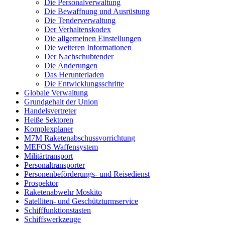
Die Personalverwaltung
Die Bewaffnung und Ausrüstung
Die Tenderverwaltung
Der Verhaltenskodex
Die allgemeinen Einstellungen
Die weiteren Informationen
Der Nachschubtender
Die Änderungen
Das Herunterladen
Die Entwicklungsschritte
Globale Verwaltung
Grundgehalt der Union
Handelsvertreter
Heiße Sektoren
Komplexplaner
M7M Raketenabschussvorrichtung
MEFOS Waffensystem
Militärtransport
Personaltransporter
Personenbeförderungs- und Reisedienst
Prospektor
Raketenabwehr Moskito
Satelliten- und Geschützturmservice
Schifffunktionstasten
Schiffswerkzeuge