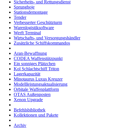
Sicherheits- und Rettungsdienst
Sprungboje
Stationsdemontage
Tender
Verbesserter Geschützturm
Warenlogistiksoftware
Werft Terminal
Wirtschafts- und Versorgungshändler
Zusätzliche Schiffskommandos
Aran-Bewaffnung
CODEA Waffenstützpunkt
Ein sonniges Plätzchen
Kol Schlachtschiff Triton
Lagerkapazität
Minotaurus Luxus Kreuzer
Modellleistungsaktualisierung
Orbitale Waffenplattform
OTAS Außenposten
Xenon Upgrade
Befehlsbibliothek
Kollektionen und Pakete
Archiv