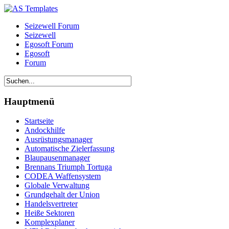
Seizewell Forum
Seizewell
Egosoft Forum
Egosoft
Forum
Hauptmenü
Startseite
Andockhilfe
Ausrüstungsmanager
Automatische Zielerfassung
Blaupausenmanager
Brennans Triumph Tortuga
CODEA Waffensystem
Globale Verwaltung
Grundgehalt der Union
Handelsvertreter
Heiße Sektoren
Komplexplaner