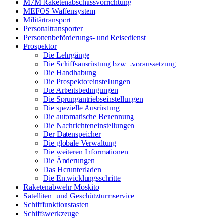
M7M Raketenabschussvorrichtung
MEFOS Waffensystem
Militärtransport
Personaltransporter
Personenbeförderungs- und Reisedienst
Prospektor
Die Lehrgänge
Die Schiffsausrüstung bzw. -voraussetzung
Die Handhabung
Die Prospektoreinstellungen
Die Arbeitsbedingungen
Die Sprungantriebseinstellungen
Die spezielle Ausrüstung
Die automatische Benennung
Die Nachrichteneinstellungen
Der Datenspeicher
Die globale Verwaltung
Die weiteren Informationen
Die Änderungen
Das Herunterladen
Die Entwicklungsschritte
Raketenabwehr Moskito
Satelliten- und Geschützturmservice
Schifffunktionstasten
Schiffswerkzeuge