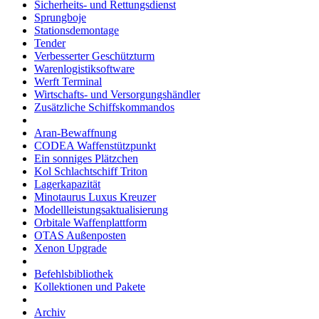
Sicherheits- und Rettungsdienst
Sprungboje
Stationsdemontage
Tender
Verbesserter Geschützturm
Warenlogistiksoftware
Werft Terminal
Wirtschafts- und Versorgungshändler
Zusätzliche Schiffskommandos
Aran-Bewaffnung
CODEA Waffenstützpunkt
Ein sonniges Plätzchen
Kol Schlachtschiff Triton
Lagerkapazität
Minotaurus Luxus Kreuzer
Modellleistungsaktualisierung
Orbitale Waffenplattform
OTAS Außenposten
Xenon Upgrade
Befehlsbibliothek
Kollektionen und Pakete
Archiv