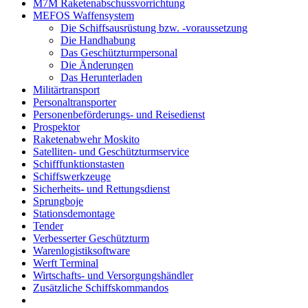
M7M Raketenabschussvorrichtung
MEFOS Waffensystem
Die Schiffsausrüstung bzw. -voraussetzung
Die Handhabung
Das Geschützturmpersonal
Die Änderungen
Das Herunterladen
Militärtransport
Personaltransporter
Personenbeförderungs- und Reisedienst
Prospektor
Raketenabwehr Moskito
Satelliten- und Geschützturmservice
Schifffunktionstasten
Schiffswerkzeuge
Sicherheits- und Rettungsdienst
Sprungboje
Stationsdemontage
Tender
Verbesserter Geschützturm
Warenlogistiksoftware
Werft Terminal
Wirtschafts- und Versorgungshändler
Zusätzliche Schiffskommandos