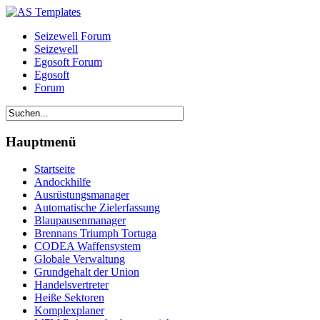
Seizewell Forum
Seizewell
Egosoft Forum
Egosoft
Forum
Hauptmenü
Startseite
Andockhilfe
Ausrüstungsmanager
Automatische Zielerfassung
Blaupausenmanager
Brennans Triumph Tortuga
CODEA Waffensystem
Globale Verwaltung
Grundgehalt der Union
Handelsvertreter
Heiße Sektoren
Komplexplaner