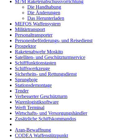
M7M Raketenabschussvorrichtung
Die Handhabung
Die Änderungen
Das Herunterladen
MEFOS Waffensystem
Militärtransport
Personaltransporter
Personenbeförderungs- und Reisedienst
Prospektor
Raketenabwehr Moskito
Satelliten- und Geschützturmservice
Schifffunktionstasten
Schiffswerkzeuge
Sicherheits- und Rettungsdienst
Sprungboje
Stationsdemontage
Tender
Verbesserter Geschützturm
Warenlogistiksoftware
Werft Terminal
Wirtschafts- und Versorgungshändler
Zusätzliche Schiffskommandos
Aran-Bewaffnung
CODEA Waffenstützpunkt