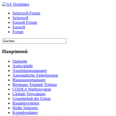
Seizewell Forum
Seizewell
Egosoft Forum
Egosoft
Forum
Hauptmenü
Startseite
Andockhilfe
Ausrüstungsmanager
Automatische Zielerfassung
Blaupausenmanager
Brennans Triumph Tortuga
CODEA Waffensystem
Globale Verwaltung
Grundgehalt der Union
Handelsvertreter
Heiße Sektoren
Komplexplaner