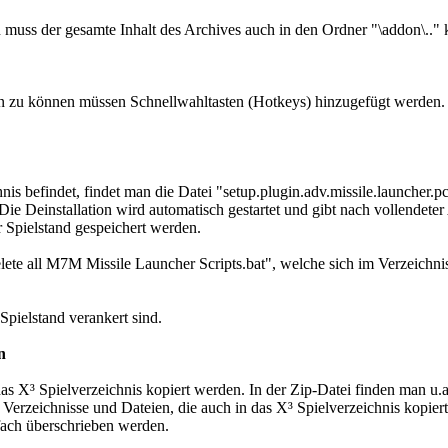
 muss der gesamte Inhalt des Archives auch in den Ordner "\addon\.." 
u können müssen Schnellwahltasten (Hotkeys) hinzugefügt werden. Da
hnis befindet, findet man die Datei "setup.plugin.adv.missile.launcher.p
Die Deinstallation wird automatisch gestartet und gibt nach vollendeter
 Spielstand gespeichert werden.
te all M7M Missile Launcher Scripts.bat", welche sich im Verzeichnis "
Spielstand verankert sind.
n
as X³ Spielverzeichnis kopiert werden. In der Zip-Datei finden man u.a.
 Verzeichnisse und Dateien, die auch in das X³ Spielverzeichnis kopier
nfach überschrieben werden.