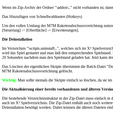
Wenn im Zip-Archiv der Ordner "\addon\.." nicht vorhanden ist, dann
Das Hinzufügen von Schnellwahltasten (Hotkeys)
Um den vollen Umfang der M7M Raketenabschussvorrichtung nutzen z
[Steuerung] -> [Oberfläche] -> [Erweiterungen].
Die Deinstallation
Im Verzeichnis "\scripts.uninstall\..", welches sich im X³ Spielverzeic
wird das Spiel gestartet und man lädt den entsprechenden Spielstand. 
20 Sekunden nachdem man den Spielstand geladen hat. Jetzt kann der
Das Löschen der eigentlichen Skripte übernimmt die Batch-Datei "Dele
M7M Raketenabschussvorrichtung gelöscht.
Wichtig:
Man sollte niemals die Skripte einfach so löschen, da sie im 
Die Aktualisierung einer bereits vorhandenen und älteren Versio
Die bestehende Verzeichnisstruktur in der Zip-Datei muss einfach in d
auch im X³ Spielverzeichnis. Die Zip-Datei enthält auch noch weitere
Deinstallation benötigt werden. Dabei können die älteren Dateien ei